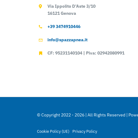
Via Ippolito D’Aste 3/10
16121 Genova
+39 3474910446
info@spazzapnea.it
CF: 95231140104 | Piva: 02942080991
© Copyright 2022 - 2026 | All Rights Reserved | Po
Cookie Policy (UE)
Privacy Policy