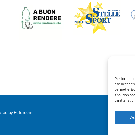
Per fornire 
e/o accedere
permetterà d
sito. Non ac
caratteristic
wered by
Petercom
Ac