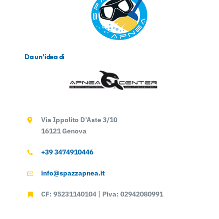
Da un’idea di
Via Ippolito D’Aste 3/10
16121 Genova
+39 3474910446
info@spazzapnea.it
CF: 95231140104 | Piva: 02942080991