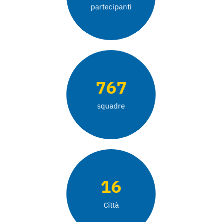
partecipanti
767
squadre
16
Città