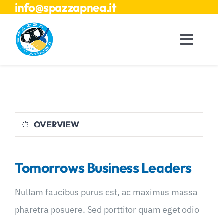
info@spazzapnea.it
Salta
al
contenuto
Toggl
Navig
Home
Chi siamo
OVERVIEW
Tomorrows Business Leaders
Nullam faucibus purus est, ac maximus massa
pharetra posuere. Sed porttitor quam eget odio