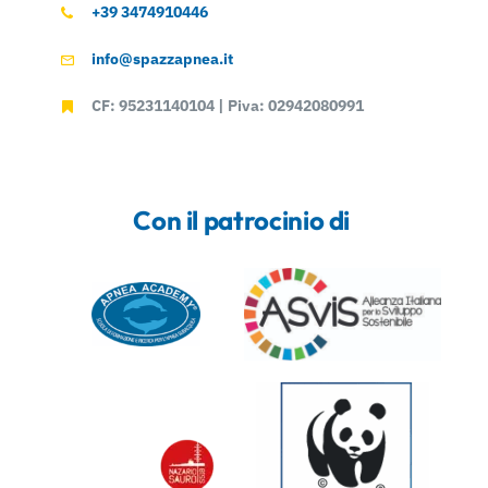
+39 3474910446
info@spazzapnea.it
CF: 95231140104 | Piva: 02942080991
Con il patrocinio di